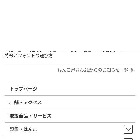
すめは？
2026/03/09
はんこ屋さん21からのお知らせ
電子印鑑の使い方は？メリットやデメリットも解説
2026/02/13
はんこ屋さん21からのお知らせ
印鑑の書体（古印体・篆書体・印相体・楷書体・行書体）とは？
特徴とフォントの選び方
はんこ屋さん21からのお知らせ一覧 ≫
トップページ
店舗・アクセス
取扱商品・サービス
印鑑・はんこ