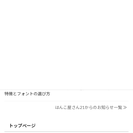
検
索:
はんこ屋さん21からのお知らせ
2026/03/19
はんこ屋さん21からのお知らせ
個人用印鑑の印材（素材）の選び方｜実印・銀行印・認印におす
すめは？
2026/03/09
はんこ屋さん21からのお知らせ
電子印鑑の使い方は？メリットやデメリットも解説
2026/02/13
はんこ屋さん21からのお知らせ
印鑑の書体（古印体・篆書体・印相体・楷書体・行書体）とは？
特徴とフォントの選び方
はんこ屋さん21からのお知らせ一覧 ≫
トップページ